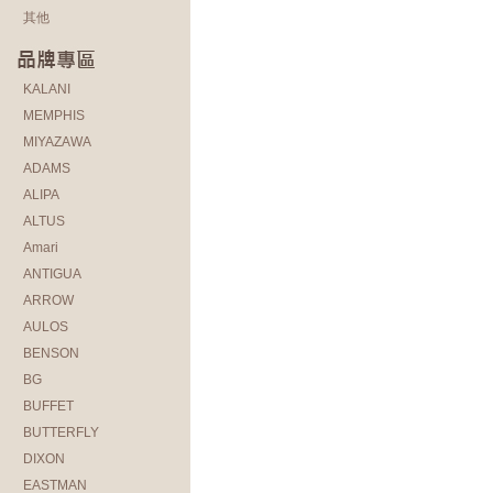
其他
KALANI
MEMPHIS
MIYAZAWA
ADAMS
ALIPA
ALTUS
Amari
ANTIGUA
ARROW
AULOS
BENSON
BG
BUFFET
BUTTERFLY
DIXON
EASTMAN