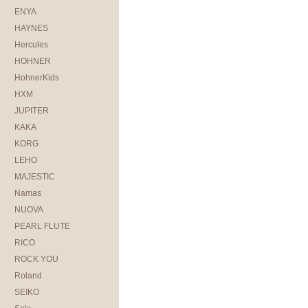
ENYA
HAYNES
Hercules
HOHNER
HohnerKids
HXM
JUPITER
KAKA
KORG
LEHO
MAJESTIC
Namas
NUOVA
PEARL FLUTE
RICO
ROCK YOU
Roland
SEIKO