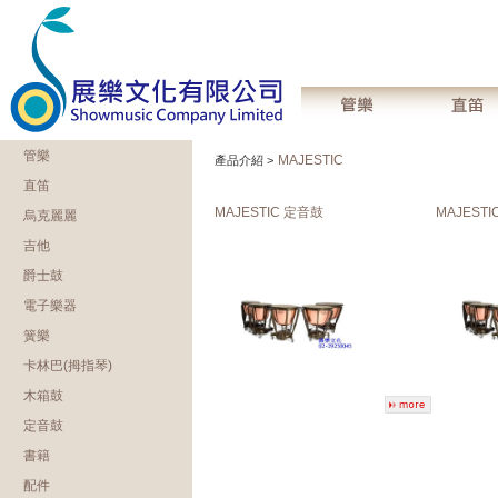
管樂
MAJESTIC
產品介紹 >
直笛
MAJESTIC 定音鼓
MAJEST
烏克麗麗
吉他
爵士鼓
電子樂器
簧樂
卡林巴(拇指琴)
木箱鼓
定音鼓
書籍
配件