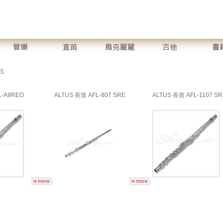
US
L-A9REO
ALTUS 長笛 AFL-807 SRE
ALTUS 長笛 AFL-1107 SR