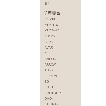
其他
KALANI
MEMPHIS
MIYAZAWA
ADAMS
ALIPA
ALTUS
Amari
ANTIGUA
ARROW
AULOS
BENSON
BG
BUFFET
BUTTERFLY
DIXON
EASTMAN