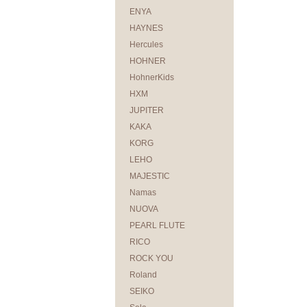
ENYA
HAYNES
Hercules
HOHNER
HohnerKids
HXM
JUPITER
KAKA
KORG
LEHO
MAJESTIC
Namas
NUOVA
PEARL FLUTE
RICO
ROCK YOU
Roland
SEIKO