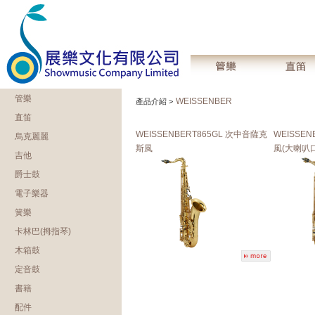
管樂
WEISSENBER
產品介紹 >
直笛
WEISSENBERT865GL 次中音薩克
WEISSEN
烏克麗麗
斯風
風(大喇叭口
吉他
爵士鼓
電子樂器
簧樂
卡林巴(拇指琴)
木箱鼓
定音鼓
書籍
配件