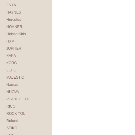
ENYA
HAYNES
Hercules
HOHNER
HohnerKids
HXM
JUPITER
KAKA
KORG
LEHO
MAJESTIC
Namas
NUOVA
PEARL FLUTE
RICO
ROCK YOU
Roland
SEIKO