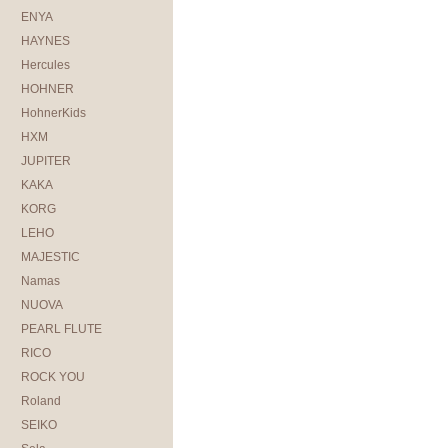
ENYA
HAYNES
Hercules
HOHNER
HohnerKids
HXM
JUPITER
KAKA
KORG
LEHO
MAJESTIC
Namas
NUOVA
PEARL FLUTE
RICO
ROCK YOU
Roland
SEIKO