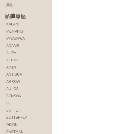
其他
KALANI
MEMPHIS
MIYAZAWA
ADAMS
ALIPA
ALTUS
Amari
ANTIGUA
ARROW
AULOS
BENSON
BG
BUFFET
BUTTERFLY
DIXON
EASTMAN