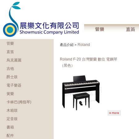
管樂
Roland
產品介紹 >
直笛
Roland F-20 台灣樂蘭 數位 電鋼琴
烏克麗麗
（黑色）
吉他
爵士鼓
電子樂器
簧樂
卡林巴(拇指琴)
木箱鼓
定音鼓
書籍
配件