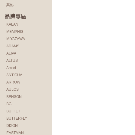
其他
KALANI
MEMPHIS
MIYAZAWA
ADAMS
ALIPA
ALTUS
Amari
ANTIGUA
ARROW
AULOS
BENSON
BG
BUFFET
BUTTERFLY
DIXON
EASTMAN