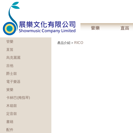
管樂
RICO
產品介紹 >
直笛
烏克麗麗
吉他
爵士鼓
電子樂器
簧樂
卡林巴(拇指琴)
木箱鼓
定音鼓
書籍
配件