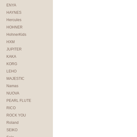
ENYA
HAYNES
Hercules
HOHNER
HohnerKids
HXM
JUPITER
KAKA
KORG
LEHO
MAJESTIC
Namas
NUOVA
PEARL FLUTE
RICO
ROCK YOU
Roland
SEIKO