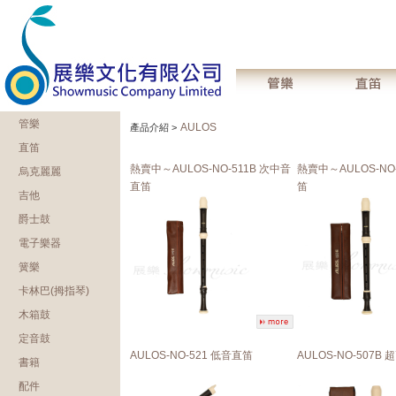
管樂
AULOS
產品介紹 >
直笛
熱賣中～AULOS-NO-511B 次中音
熱賣中～AULOS-NO
烏克麗麗
直笛
笛
吉他
爵士鼓
電子樂器
簧樂
卡林巴(拇指琴)
木箱鼓
定音鼓
AULOS-NO-521 低音直笛
AULOS-NO-507B
書籍
配件