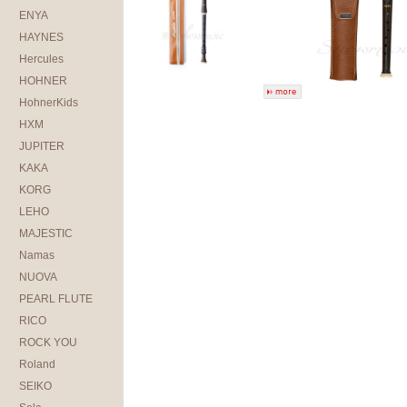
ENYA
HAYNES
Hercules
HOHNER
HohnerKids
HXM
JUPITER
KAKA
KORG
LEHO
MAJESTIC
Namas
NUOVA
PEARL FLUTE
RICO
ROCK YOU
Roland
SEIKO