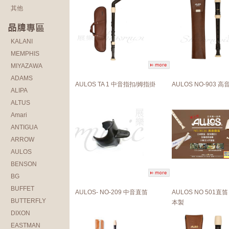
其他
KALANI
MEMPHIS
MIYAZAWA
ADAMS
AULOS TA 1 中音指扣/姆指掛
AULOS NO-903 
ALIPA
ALTUS
Amari
ANTIGUA
ARROW
AULOS
BENSON
BG
BUFFET
AULOS- NO-209 中音直笛
AULOS NO 501直笛
BUTTERFLY
本製
DIXON
EASTMAN