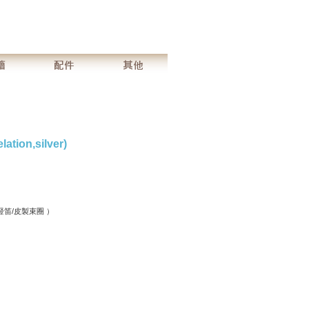
tion,silver)
豎笛/皮製束圈 ）