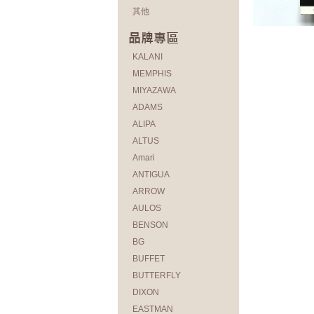
其他
KALANI
MEMPHIS
MIYAZAWA
ADAMS
ALIPA
ALTUS
Amari
ANTIGUA
ARROW
AULOS
BENSON
BG
BUFFET
BUTTERFLY
DIXON
EASTMAN