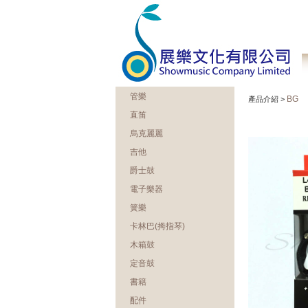
管樂
BG
產品介紹 >
直笛
烏克麗麗
吉他
爵士鼓
電子樂器
簧樂
卡林巴(拇指琴)
木箱鼓
定音鼓
書籍
配件