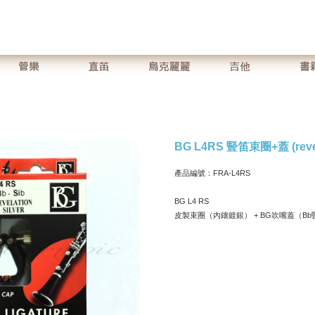
BG L4RS 豎笛束圈+蓋 (revela
產品編號：FRA-L4RS
BG L4 RS
皮製束圈（內鑲鍍銀） + BG吹嘴蓋（Bb