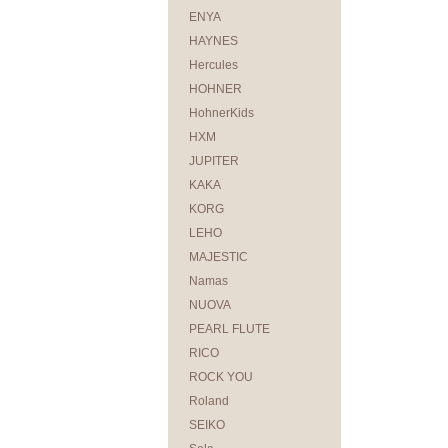
ENYA
HAYNES
Hercules
HOHNER
HohnerKids
HXM
JUPITER
KAKA
KORG
LEHO
MAJESTIC
Namas
NUOVA
PEARL FLUTE
RICO
ROCK YOU
Roland
SEIKO