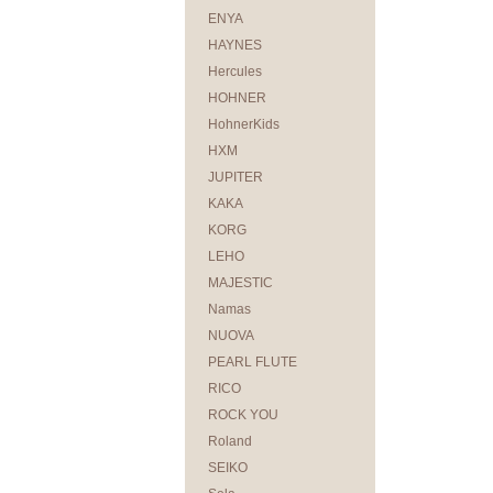
ENYA
HAYNES
Hercules
HOHNER
HohnerKids
HXM
JUPITER
KAKA
KORG
LEHO
MAJESTIC
Namas
NUOVA
PEARL FLUTE
RICO
ROCK YOU
Roland
SEIKO