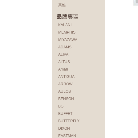
其他
KALANI
MEMPHIS
MIYAZAWA
ADAMS
ALIPA
ALTUS
Amari
ANTIGUA
ARROW
AULOS
BENSON
BG
BUFFET
BUTTERFLY
DIXON
EASTMAN