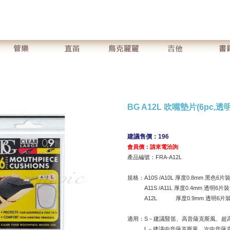
BG A12L 吹嘴墊片(6pc,透明
建議售價：196
會員價：請來電洽詢
產品編號：FRA-A12L
規格：A10S /A10L 厚度0.8mm 黑色6片
A11S /A11L 厚度0.4mm 透明6片裝
A12L 厚度0.9mm 透明6片
適用：S－建議豎笛、高音薩克斯風、超
L－建議中音薩克斯風、次中音薩克斯