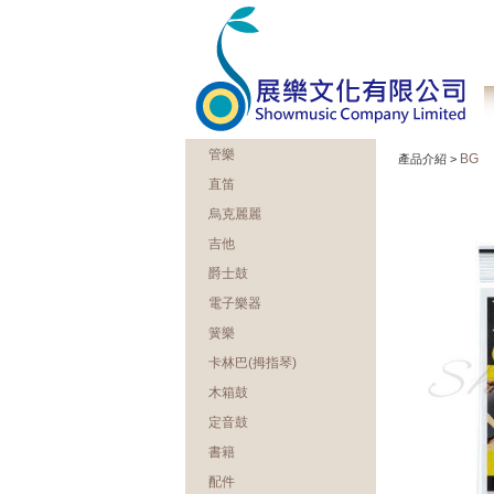
管樂
BG
產品介紹 >
直笛
烏克麗麗
吉他
爵士鼓
電子樂器
簧樂
卡林巴(拇指琴)
木箱鼓
定音鼓
書籍
配件