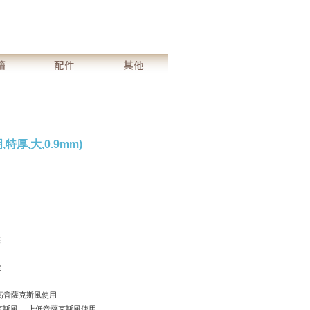
,特厚,大,0.9mm)
裝
裝
高音薩克斯風使用
風 、上低音薩克斯風使用