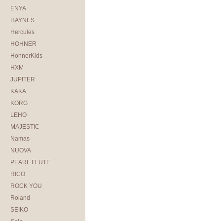
ENYA
HAYNES
Hercules
HOHNER
HohnerKids
HXM
JUPITER
KAKA
KORG
LEHO
MAJESTIC
Namas
NUOVA
PEARL FLUTE
RICO
ROCK YOU
Roland
SEIKO