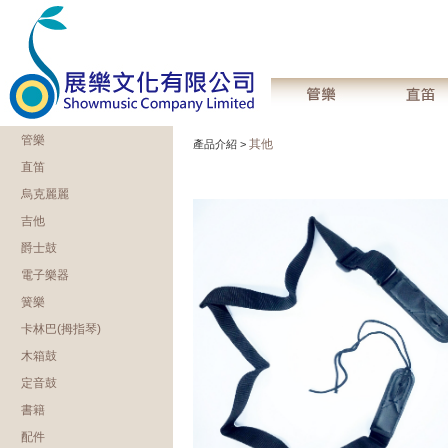
管樂
其他
產品介紹 >
直笛
烏克麗麗
吉他
爵士鼓
電子樂器
簧樂
卡林巴(拇指琴)
木箱鼓
定音鼓
書籍
配件