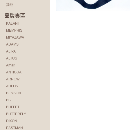
其他
KALANI
MEMPHIS
MIYAZAWA
ADAMS
ALIPA
ALTUS
Amari
ANTIGUA
ARROW
AULOS
BENSON
BG
BUFFET
BUTTERFLY
DIXON
EASTMAN