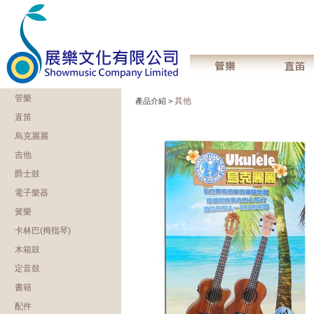
管樂
其他
產品介紹 >
直笛
烏克麗麗
吉他
爵士鼓
電子樂器
簧樂
卡林巴(拇指琴)
木箱鼓
定音鼓
書籍
配件