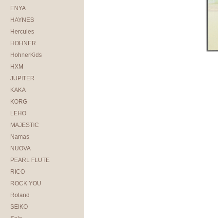
ENYA
HAYNES
Hercules
HOHNER
HohnerKids
HXM
JUPITER
KAKA
KORG
LEHO
MAJESTIC
Namas
NUOVA
PEARL FLUTE
RICO
ROCK YOU
Roland
SEIKO